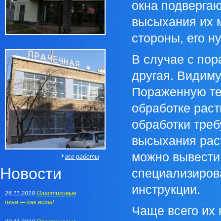
окна подвергаю
высыхания их м
стороны, его н
В случае с по
другая. Видим
Пораженную те
обработке раст
обработки треб
высыхания раст
можно вывести 
все работы
Новости
специализиров
инструкции.
26.11.2018
Пластиковые
окна — как есть!
Чаще всего их 