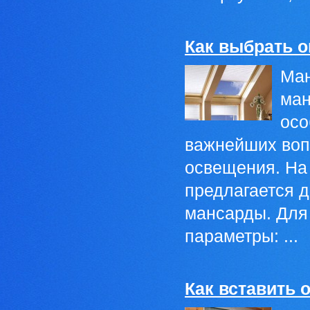
Как выбрать 
Ман
ман
осо
важнейших воп
освещения. На 
предлагается д
мансарды. Для
параметры: ...
Как вставить 