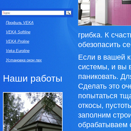
Профиль VEKA
VEKA Softline
грибка. К счас
VEKA Proline
обезопасить се
Veka Euroline
Если в вашей 
Установка окон пвх
системы, и вы 
паниковать. Дл
Наши работы
Сделать это оч
попытаться тща
откосы, пустот
заполним стро
обрабатываем с