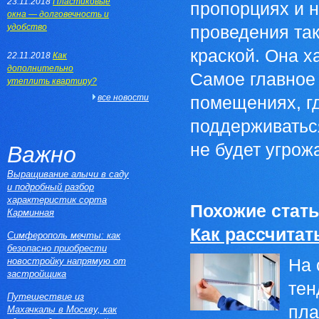
23.11.2018
Пластиковые
пропорциях и н
окна — долговечность и
удобство
проведения так
краской. Она 
22.11.2018
Как
дополнительно
Самое главное 
утеплить квартиру?
все новости
помещениях, гд
поддерживатьс
не будет угрожа
Важно
Выращивание алычи в саду
и подробный разбор
характеристик сорта
Похожие стать
Карминная
Как рассчитат
Симферополь мечты: как
безопасно приобрести
новостройку напрямую от
На 
застройщика
тен
Путешествие из
пла
Махачкалы в Москву, как