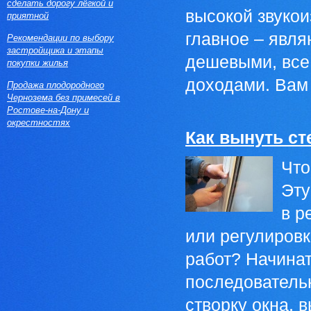
сделать дорогу лёгкой и
высокой звукои
приятной
главное – явля
Рекомендации по выбору
застройщика и этапы
дешевыми, все
покупки жилья
доходами. Вам 
Продажа плодородного
Чернозема без примесей в
Ростове-на-Дону и
окрестностях
Как вынуть ст
Что
Эту
в р
или регулировк
работ? Начинат
последовательн
створку окна, в