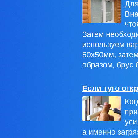
Для
Вна
что
Затем необходи
используем ва
50х50мм, затем
образом, брус 
Если туго отк
Ког
при
уси
а именно загря