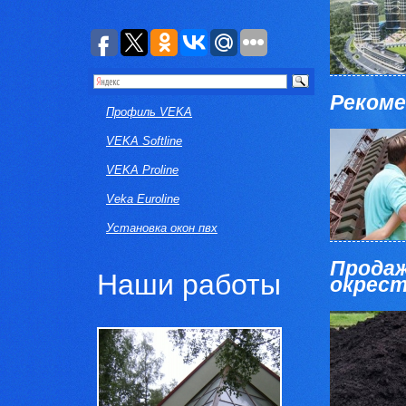
Рекоме
Профиль VEKA
VEKA Softline
VEKA Proline
Veka Euroline
Установка окон пвх
Продаж
Наши работы
окрес