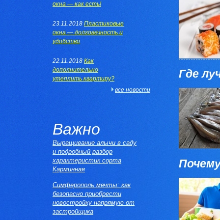
окна — как есть!
23.11.2018
Пластиковые
окна — долговечность и
удобство
22.11.2018
Как
дополнительно
Где лу
утеплить квартиру?
все новости
Важно
Выращивание алычи в саду
и подробный разбор
характеристик сорта
Почему
Карминная
Симферополь мечты: как
безопасно приобрести
новостройку напрямую от
застройщика