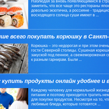
Наблюдая за вновь появляющимися в стр
заметить, что все чаще это рестораны япон
довольно экзотична, а россияне - традиц
восходящего солнца суши имеют в ...
чше всего покупать корюшку в Санкт
Корюшка – это недорогая и при этом очен
гости Северной столицы. Сушеная корюшк
закуской под пенное, а свежемороженая 
к разным гарнирам. Были ...
 купить продукты онлайн удобнее и 
Каждому человеку для нормальной жизнед
питание и поэтому приходится тратить не
для покупки продуктов. Несмотря на то, чт
любимые блюда, которые готовятся ...