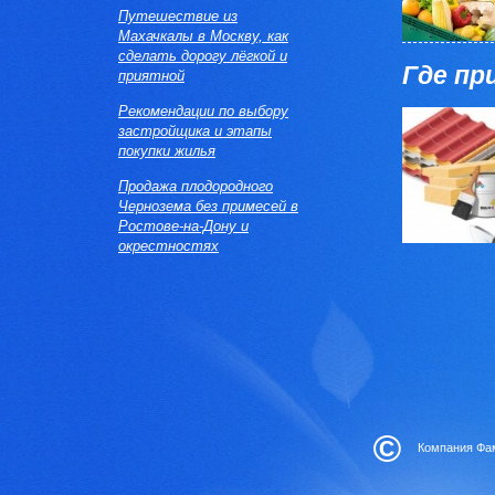
Путешествие из
Махачкалы в Москву, как
сделать дорогу лёгкой и
Где пр
приятной
Рекомендации по выбору
застройщика и этапы
покупки жилья
Продажа плодородного
Чернозема без примесей в
Ростове-на-Дону и
окрестностях
©
Компания Фам