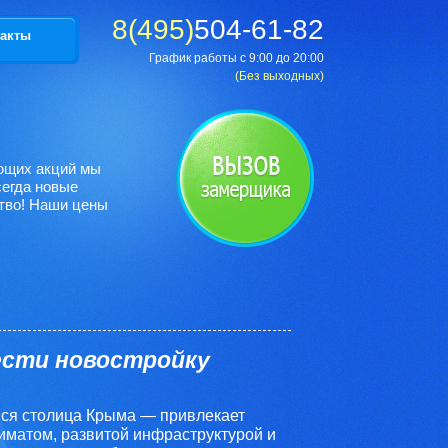
8(495)
504-61-82
акты
График работы с 9:00 до 20:00
(Без выходных)
ующих акций мы
сегда новые
тво! Наши цены
ести новостройку
я столица Крыма — привлекает
матом, развитой инфраструктурой и