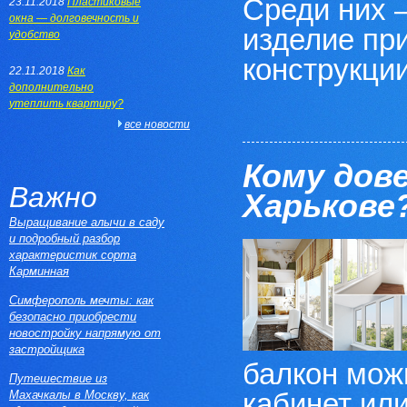
Среди них 
23.11.2018
Пластиковые
окна — долговечность и
изделие пр
удобство
конструкции,
22.11.2018
Как
дополнительно
утеплить квартиру?
все новости
Кому дов
Важно
Харькове
Выращивание алычи в саду
и подробный разбор
характеристик сорта
Карминная
Симферополь мечты: как
безопасно приобрести
новостройку напрямую от
застройщика
балкон мож
Путешествие из
кабинет или
Махачкалы в Москву, как