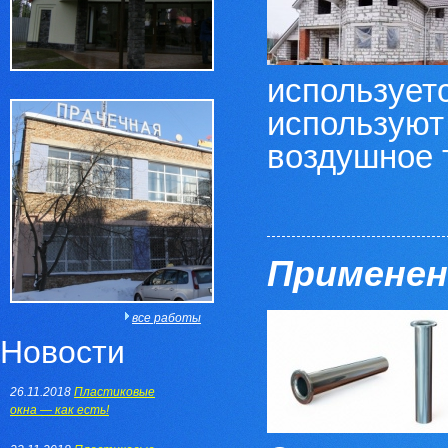
использует
используют
воздушное т
Применени
все работы
Новости
26.11.2018
Пластиковые
окна — как есть!