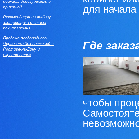
сделать дорогу лёгкой и
для начала е
приятной
Рекомендации по выбору
застройщика и этапы
покупки жилья
Продажа плодородного
Где заказ
Чернозема без примесей в
Ростове-на-Дону и
окрестностях
чтобы проц
Самостояте
невозможно,