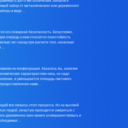
сравнивать фото металлических заборов и
ковый забор от металлического или деревянного
боры в виде ...
ся его пожарная безопасность. Безусловно,
вую очередь к ним относится огнестойкость
сколько лет назад при расчете того, насколько
...
овании их конфигурации. Казалось бы, наличие
ономические характеристики окна, но надо
текление, и уменьшается площадь светового
предоставленная нами ...
ющий все нюансы этого процесса. Из-за высокой
тых людей, зачастую приходится смириться с
рое деревянное окно можно усовершенствовать и
обходимая ...