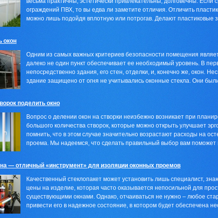
весьма практичны, эстетически привлекательны, долговечны. Если 
ограждений ПВХ, то вы едва ли заметите отличия. Отличить пласти
можно лишь подойдя вплотную или потрогав. Делают пластиковые за
ь окон
Одним из самых важных критериев безопасности помещения являет
далеко не один пункт обеспечивает ее необходимый уровень. В пер
непосредственно здания, его стен, отделки, и, конечно же, окон. Не
здание защищено от огня не учитывались оконные стекла. Они были 
творок поделить окно
Вопрос о делении окон на створки неизбежно возникает при планир
большого количества створок, которые можно открыть улучшает эрг
помнить, что в этом случае значительно возрастают расходы на ос
проема. Мы надеемся, что сделать правильный выбор вам поможет 
на — отличный «инструмент» для изоляции оконных проемов
Качественный стеклопакет может установить лишь специалист, зна
цены на изделие, которая часто оказывается непосильной для прос
существующими окнами. Однако, отчаиваться не нужно – любое ста
привести его в надежное состояние, в котором будет обеспечена не