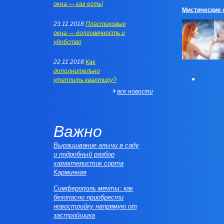
окна — как есть!
Мистические 
23.11.2018
Пластиковые
окна — долговечность и
удобство
22.11.2018
Как
дополнительно
утеплить квартиру?
все новости
Важно
Выращивание алычи в саду
и подробный разбор
характеристик сорта
Карминная
Симферополь мечты: как
безопасно приобрести
новостройку напрямую от
застройщика