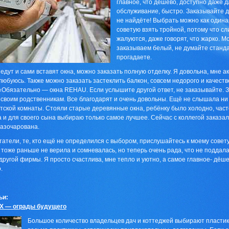
главное, что дёшево, доступно даже 
обслуживание, быстро. Заказывайте д
не найдёте! Выбрать можно как одинар
советую взять тройной, потому что с
жалуются, даже говорят, что жарко. 
заказываем белый, не думайте станда
прогадаете.
едут и сами вставят окна, можно заказать полную отделку. Я довольна, мне ак
 любуюсь. Также можно заказать застеклить балкон, совсем недорого и качеств
Обязательно — окна REHAU. Если услышите другой ответ, не заказывайте. Зр
а своим родственникам. Все благодарят и очень довольны. Ещё не слышала ни
ской комнаты. Стояли старые деревянные окна, ребёнку было холодно, часто
и для своего сына выбираю только самое лучшее. Сейчас с коллегой заказали
разочарована.
атели, те, кто ещё не определился с выбором, прислушайтесь к моему совету
 тоже раньше не верила и сомневалась, но теперь очень рада, что не поддал
другой фирмы. Я просто счастлива, мне тепло и уютно, а самое главное- дёше
.
ьи:
Х — ограды будущего
Большое количество владельцев дач и коттеджей выбирают пластик