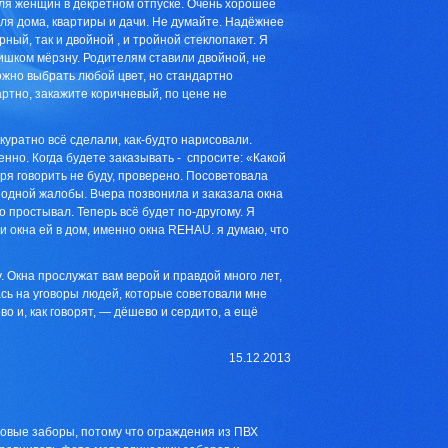
для женщин в декретном отпуске. Очень хорошее
ля дома, квартиры и дачи. Не думайте. Надёжнее
ный, так и двойной , и тройной стеклопакет. Я
лишком мёрзну. Родителям ставили двойной, не
Можно выбрать любой цвет, но стандартно
ртно, закажите коричневый, по цене не
куратно всё сделали, как-будто нарисовали.
енно. Когда будете заказывать - спросите: «Какой
я говорить не буду, проверено. Посоветовала
 одной жалобы. Вчера позвонила и заказала окна
 простывал. Теперь всё будет по-другому. Я
 окна ей в дом, именно окна REHAU. я думаю, что
. Окна прослужат вам верой и правдой много лет,
ась на уговоры людей, которые советовали мне
во и, как говорят, — дёшево и сердито, а ещё
15.12.2013
овые заборы, потому что ограждения из ПВХ