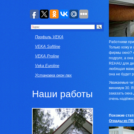
Профиль VEKA
Работники при
VEKA Softline
Только хожу и
фирмы окно? «
VEKA Proline
подруге, а он
REHAU для дет
Veka Euroline
любящая мама 
она не будет 
Установка окон пвх
Уважаемые чит
минимум 30. Я
Наши работы
заказать окна 
очень надёжно
Похожие стат
Ограды из ПВ