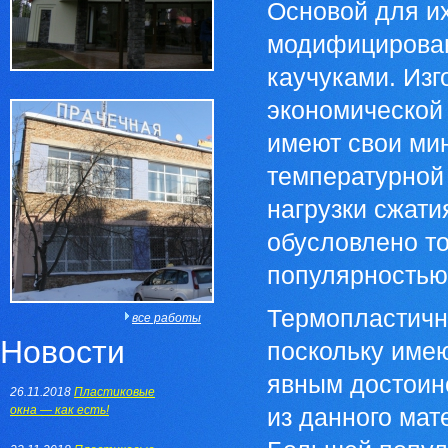
Основой для их
модифицирован
каучуками. Изг
экономической
имеют свои мин
температурной
нагрузки сжати
обусловлено то
популярностью 
Термопластичн
все работы
Новости
поскольку имею
явным достоинс
26.11.2018
Пластиковые
окна — как есть!
из данного мат