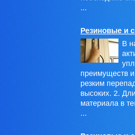
...
Резиновые и с
В н
акт
упл
преимуществ и 
резким перепад
высоких. 2. Дл
материала в те
...