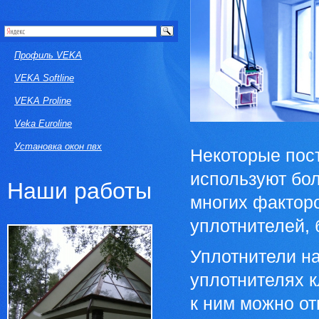
Профиль VEKA
VEKA Softline
VEKA Proline
Veka Euroline
Установка окон пвх
Некоторые пос
используют бол
Наши работы
многих факторо
уплотнителей, 
Уплотнители на
уплотнителях к
к ним можно от