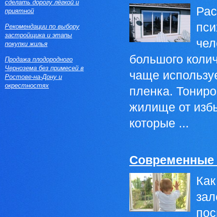
сделать дорогу лёгкой и
Рас
приятной
пси
Рекомендации по выбору
застройщика и этапы
чел
покупки жилья
большого колич
Продажа плодородного
Чернозема без примесей в
чаще использу
Ростове-на-Дону и
окрестностях
пленка. Тониро
жилище от избы
которые ...
Современные о
Как
зал
пос