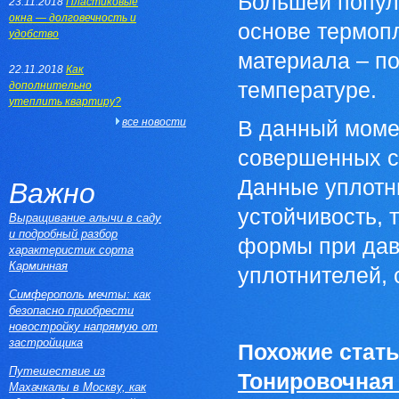
Большей попул
23.11.2018
Пластиковые
окна — долговечность и
основе термоп
удобство
материала – п
22.11.2018
Как
температуре.
дополнительно
утеплить квартиру?
все новости
В данный момен
совершенных с
Данные уплотн
Важно
устойчивость, 
Выращивание алычи в саду
и подробный разбор
формы при давл
характеристик сорта
Карминная
уплотнителей, 
Симферополь мечты: как
безопасно приобрести
новостройку напрямую от
застройщика
Похожие стать
Путешествие из
Тонировочная 
Махачкалы в Москву, как