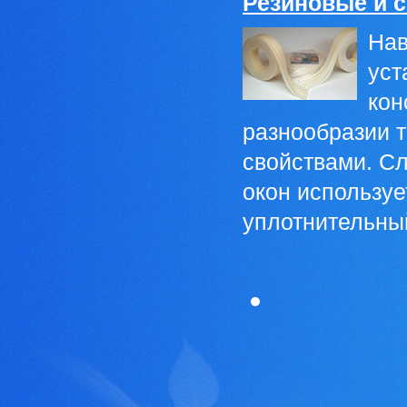
Резиновые и с
Нав
уст
кон
разнообразии 
свойствами. Сл
окон используе
уплотнительный