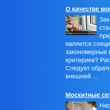
О качестве мо
Зак
ста
пре
является специ
закономерные в
критериев? Ра
Следует обрати
внешней ...
Москитные се
Нас