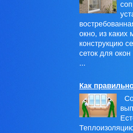
соп
уст
востребованная
окно, из каких
конструкцию с
сеток для окон
...
Как правильн
Сов
вып
Ест
Теплоизоляцию