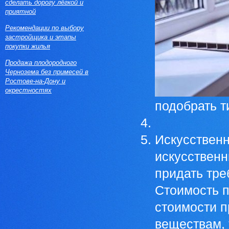
сделать дорогу лёгкой и
приятной
Рекомендации по выбору
застройщика и этапы
покупки жилья
Продажа плодородного
Чернозема без примесей в
Ростове-на-Дону и
окрестностях
подобрать т
Искусственн
искусственн
придать тр
Стоимость п
стоимости п
веществам,