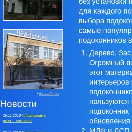
без установки 
для каждого п
выбора подоко
самые популяр
подоконников в
Дерево. За
Огромный вы
этот матер
интерьеров 
подоконнико
все работы
пользуются 
Новости
подоконник 
26.11.2018
Пластиковые
обновления 
окна — как есть!
МДФ и ДСП.