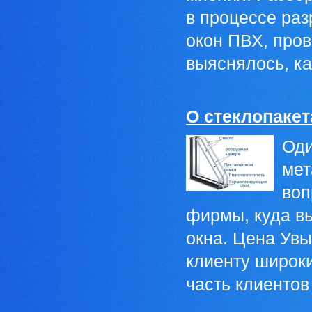
в процессе раз
окон ПВХ, про
выяснялось, как
О стеклопакет
Оди
мет
воп
фирмы, куда в
окна. Цена Увы
клиенту широки
часть клиентов