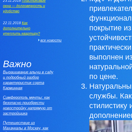
23.11.2018
Пластиковые
окна — долговечность и
привлекате
удобство
функционал
22.11.2018
Как
покрытие из
дополнительно
утеплить квартиру?
устойчивост
все новости
практически
выполнен из
Важно
натуральной
Выращивание алычи в саду
по цене.
и подробный разбор
характеристик сорта
Натуральны
Карминная
службы. Как
Симферополь мечты: как
безопасно приобрести
стилистику 
новостройку напрямую от
застройщика
дополнение
Путешествие из
Махачкалы в Москву, как