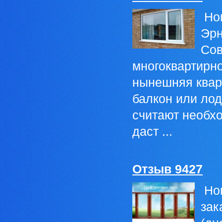
Ном
Эрн
Сов
многоквартирн
нынешняя квар
балкон или лод
считают необх
даст ...
Отзыв 9427
Ном
зак