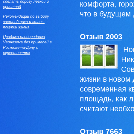
сделать дорогу лёгкой и
комфорта, горо
приятной
что в будущем 
Рекомендации по выбору
застройщика и этапы
покупки жилья
Отзыв 2003
Продажа плодородного
Чернозема без примесей в
Ростове-на-Дону и
Ном
окрестностях
Ник
Сов
жизни в новом 
современная к
площадь, как л
считают необхо
Отзыв 7663