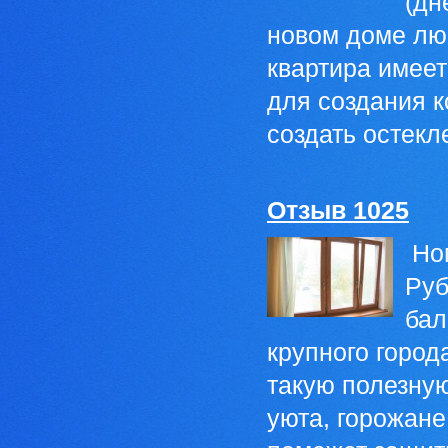
(дн
новом доме лю
квартира имеет
для создания 
создать остекл
Отзыв 1025
Ном
Руб
бал
крупного город
такую полезну
уюта, горожане