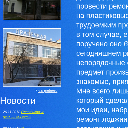
провести ремон
на пластиковые
трудоемким пр
в том случае, 
поручено оно б
сегодняшнем р
непорядочные 
предмет произ
знакомые, при
Мне всего лишь
все работы
Новости
который сдела
мои идеи, наб
26.11.2018
Пластиковые
окна — как есть!
ремонт лоджии 