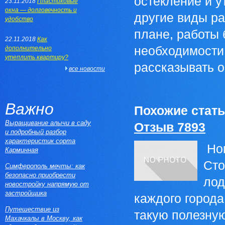
остекление и у
23.11.2018
Пластиковые
окна — долговечность и
другие виды ра
удобство
плане, работы
22.11.2018
Как
необходимости
дополнительно
утеплить квартиру?
рассказывать о
все новости
Важно
Похожие стать
Выращивание алычи в саду
Отзыв 7893
и подробный разбор
характеристик сорта
Ном
Карминная
Сто
Симферополь мечты: как
безопасно приобрести
лод
новостройку напрямую от
застройщика
каждого город
Путешествие из
такую полезну
Махачкалы в Москву, как