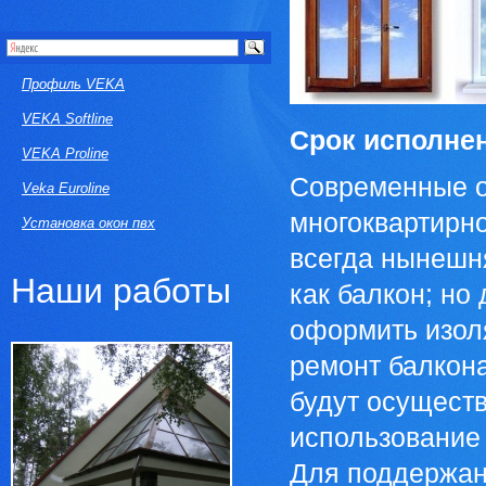
Профиль VEKA
VEKA Softline
Срок исполнен
VEKA Proline
Современные о
Veka Euroline
многоквартирн
Установка окон пвх
всегда нынешн
Наши работы
как балкон; но
оформить изол
ремонт балкона
будут осуществ
использование
Для поддержани