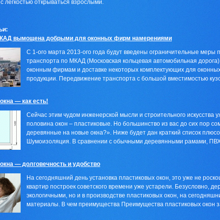
 с легкостью открываться взрослыми.
ьи:
МКАД вымощена добрыми для оконных фирм намерениями
С 1-ого марта 2013-ого года будут введены ограничительные меры
транспорта по МКАД (Московская кольцевая автомобильная дорога)
оконным фирмам и доставке некоторых комплектующих для оконных 
продукции. Передвижение транспорта с большой вместимостью кузов
окна — как есть!
Сейчас этим чудом инженерской мысли и строительного искусства уж
половина окон – пластиковые. Но большинство из вас до сих пор с
деревянные на новые окна?». Ниже будет дан краткий список плюс
Шумоизоляция. В сравнении с обычными деревянными рамами, ПВХ 
окна — долговечность и удобство
На сегодняшний день установка пластиковых окон, это уже не роск
квартир построек советского времени уже устарели. Безусловно, д
экологичными, но и в производстве пластиковых окон, на сегодняш
материалы. В чем преимущества Преимущества пластиковых окон за