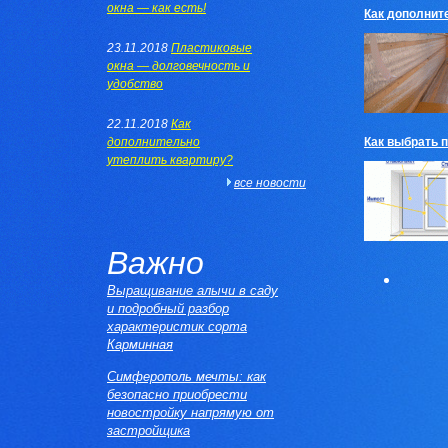
окна — как есть!
Как дополнит
23.11.2018
Пластиковые
окна — долговечность и
удобство
22.11.2018
Как
дополнительно
Как выбрать 
утеплить квартиру?
все новости
Важно
Выращивание алычи в саду
и подробный разбор
характеристик сорта
Карминная
Симферополь мечты: как
безопасно приобрести
новостройку напрямую от
застройщика