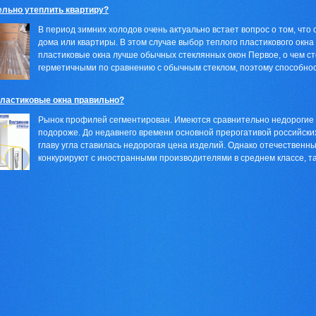
ельно утеплить квартиру?
В период зимних холодов очень актуально встает вопрос о том, что
дома или квартиры. В этом случае выбор теплого пластикового окн
пластиковые окна лучше обычных стеклянных окон Первое, о чем ст
герметичными по сравнению с обычным стеклом, поэтому способност
пластиковые окна правильно?
Рынок профилей сегментирован. Имеются сравнительно недорогие т
подороже. До недавнего времени основной прерогативой российских
главу угла ставилась недорогая цена изделий. Однако отечественн
конкурируют с иностранными производителями в среднем классе, так 