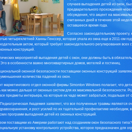
случаев выпадения детей из окон, бы
предварительного прохождения через 
обсуждения, что акцент на максималь
считанных дней в течение этой неде
оставшееся время года.
Согласно законодательному проекту,
тью четырехлетней Ханны Генссер, которая упала из окна еще в 2011-ом го
нодательным актом, который требует законодательного регулирования всех 
конных конструкций.
ических мероприятий выпадения детей с окон, они должны быть в обязате
 Это в особенности важно многоквартирных домов, мотелей и гостиниц.
циональной оконной безопасности поставщики оконных конструкций заявляю
уменьшения количества падений из окон.
т маркетингового отдел оконной фирмы Simonton Windows полагает, что дети
 как можно дальше от оконных систем для их максимальной безопасности. Ро
все предметы интерьера, на которые их чадо может забраться, подальше от 
Педиатрическая Академия заявляет, что все полученные травмы являются о
дравоохранения, и рост усилий по их тщательной профилактике необходим, в
ких программ выпадения детей из оконных конструкций.
зом поставщики из Америки работают над созданием окон безопасного типа?
ециальную установку контрольного устройства, которое предназначен для огр