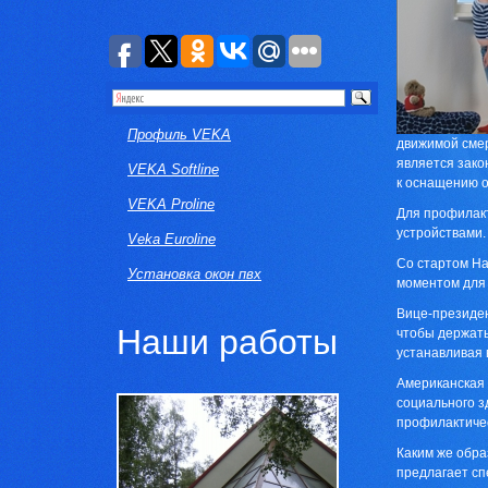
Профиль VEKA
движимой смер
является зако
VEKA Softline
к оснащению о
VEKA Proline
Для профилакт
устройствами.
Veka Euroline
Со стартом На
Установка окон пвх
моментом для 
Вице-президен
Наши работы
чтобы держать
устанавливая 
Американская 
социального з
профилактичес
Каким же обра
предлагает сп