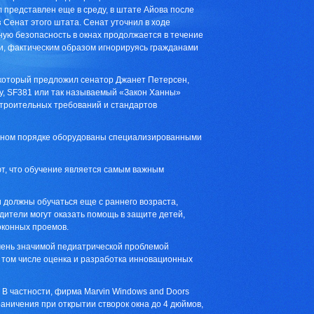
л представлен еще в среду, в штате Айова после
Сенат этого штата. Сенат уточнил в ходе
ную безопасность в окнах продолжается в течение
ли, фактическим образом игнорируясь гражданами
 который предложил сенатор Джанет Петерсен,
ду, SF381 или так называемый «Закон Ханны»
строительных требований и стандартов
льном порядке оборудованы специализированными
т, что обучение является самым важным
 должны обучаться еще с раннего возраста,
дители могут оказать помощь в защите детей,
оконных проемов.
чень значимой педиатрической проблемой
 том числе оценка и разработка инновационных
 В частности, фирма Marvin Windows and Doors
аничения при открытии створок окна до 4 дюймов,