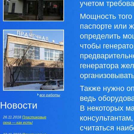
учетом требова
Мощность того 
паспорте или ж
определить мощ
чтобы генерато
предварительн
генератора жел
организовыват
Также нужно о
все работы
ведь оборудова
Новости
В некоторых ма
консультантам,
26.11.2018
Пластиковые
окна — как есть!
считаться наи