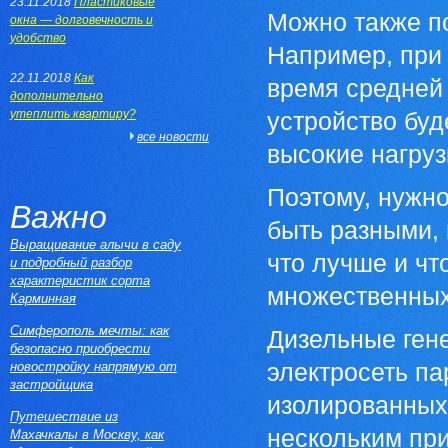
23.11.2018
Пластиковые
Можно также по
окна — долговечность и
удобство
Например, при 
22.11.2018
Как
время средней 
дополнительно
утеплить квартиру?
устройство буд
все новости
высокие нагруз
Поэтому, нужно
Важно
быть разными, 
Выращивание алычи в саду
что лучше и ч
и подробный разбор
характеристик сорта
множественных
Карминная
Симферополь мечты: как
Дизельные ген
безопасно приобрести
новостройку напрямую от
электросеть па
застройщика
изолированных
Путешествие из
нескольким пр
Махачкалы в Москву, как