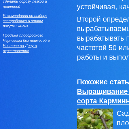
сделать дорогу лёгкой и
устойчивая, ка
приятной
Рекомендации по выбору
Второй опреде
застройщика и этапы
покупки жилья
вырабатываемы
Продажа плодородного
вырабатывать 
Чернозема без примесей в
Ростове-на-Дону и
частотой 50 ил
окрестностях
работы и выпол
Похожие стать
Выращивание 
сорта Кармин
Сад
пло