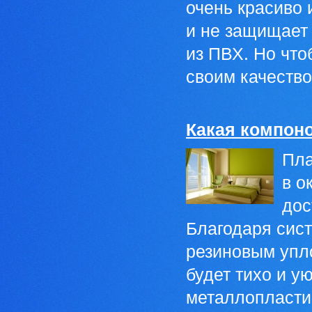
очень красиво 
и не защищает 
из ПВХ. Но что
своим качество
Какая компон
Пла
в о
дос
Благодаря сис
резиновым упло
будет тихо и у
металлопластик