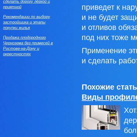
сделать дорогу лёгкой и
приведет к нар
приятной
и не будет защ
Рекомендации по выбору
застройщика и этапы
и отливов обяз
покупки жилья
под них тоже м
Продажа плодородного
Чернозема без примесей в
Ростове-на-Дону и
Применение эт
окрестностях
и сделать рабо
Похожие стать
Виды профиле
Хот
дер
бол