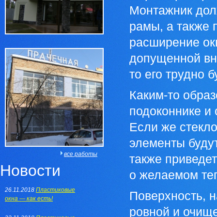
Монтажник дол
рамы, а также 
расширение окн
допущенной вн
то его трудно б
Каким-то образ
подоконнике и о
Если же стекл
элементы будут
все работы
также приведет
Новости
о желаемом теп
26.11.2018
Пластиковые
Поверхность, н
окна — как есть!
ровной и очище