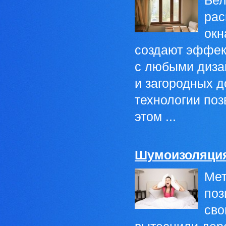
Бел
рас
окн
создают эффек
с любыми диза
и загородных 
технологии поз
этом ...
Шумоизоляция
Мет
поз
сво