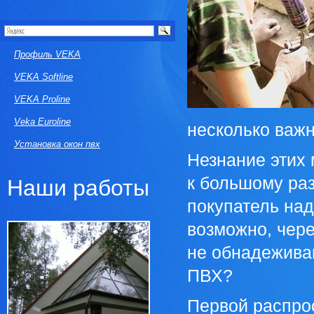
Профиль VEKA
VEKA Softline
VEKA Proline
Veka Euroline
несколько важн
Установка окон пвх
Незнание этих
к большому раз
Наши работы
покупатель над
возможно, чере
не обнадежива
ПВХ?
Первой распро