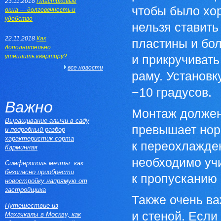
23.11.2018
Пластиковые
чтобы было хо
окна — долговечность и
удобство
нельзя ставить
22.11.2018
Как
пластины и бол
дополнительно
утеплить квартиру?
и прикручивать
все новости
раму. Установк
−10 градусов.
Важно
Монтаж должен
Выращивание алычи в саду
превышает норм
и подробный разбор
характеристик сорта
к переохлажде
Карминная
необходимо учи
Симферополь мечты: как
безопасно приобрести
к пропусканию 
новостройку напрямую от
застройщика
Также очень в
Путешествие из
и стеной. Если
Махачкалы в Москву, как