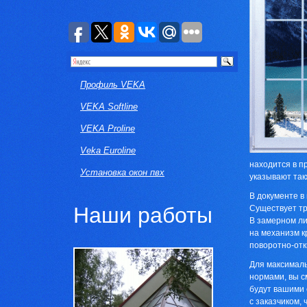
Профиль VEKA
VEKA Softline
VEKA Proline
Veka Euroline
находится в п
Установка окон пвх
указывают так
В документе в
Наши работы
Существует тр
В замерном ли
на механизм к
поворотно-отк
Для максималь
нормами, вы с
будут вашими 
с заказчиком,