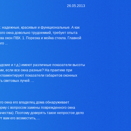
26.05.2013
а: надежные, красивые и функциональные. А как
ого окна довольно трудоемкий, требует опыта
а окон ПВХ. 1. Порезка и мойка стекла. Главной
о ...
дские и т.д.) имеют различные показатели высоты
и, если все окна разные? На практике при
гламентируют показатели габаритов оконных
 световых лучей. ...
го окна его владелец дома обнаруживает
рму с вопросом замены поврежденного окна
ачества). Поэтому доверять такое непростое дело
вам его возместить, ...