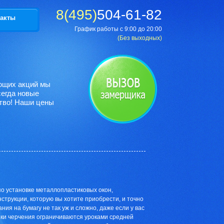
8(495)
504-61-82
акты
График работы с 9:00 до 20:00
(Без выходных)
ующих акций мы
сегда новые
тво! Наши цены
о установке металлопластиковых окон,
струкции, которую вы хотите приобрести, и точно
ия на бумагу не так уж и сложно, даже если у вас
ыки черчения ограничиваются уроками средней