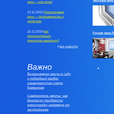
Чертежи окон
окна — как есть!
23.11.2018
Пластиковые
окна — долговечность и
удобство
22.11.2018
Как
Глухие окна 
дополнительно
утеплить квартиру?
все новости
Важно
Выращивание алычи в саду
и подробный разбор
характеристик сорта
Карминная
Симферополь мечты: как
безопасно приобрести
новостройку напрямую от
застройщика