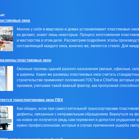
ьи:
ластиковые окна
Многие у себя в квартирах и домах устанавливают пластиковые окн
их делают, знают лишь некоторые. Процесс изготовления пластиков
и мастерства в этом деле. Рассмотрим подробнее этапы производств
составляющей каждого окна, конечно же, является стекло. Для каждог
размеры пластиковых окон
Оконные проемы зданий разного назначения (жилые, офисные, скла
и ширины. Какие же размеры пластиковых окон считать стандартным
строительстве применяют положения ГОСТов и СНиПов, которые ре
проемов, учитывая такой важный фактор, как пропускная способность
ляется транспортировка окон ПВХ
Как обидно, если при самостоятельной транспортировке пластиково
дефекты, связанные с неправильным обращением. Вернуться на фи
на новое не получится (ведь сам перевозил и допустил ухудшение к
нужно профессионалам, которые в случае причинения ущерба смогут 