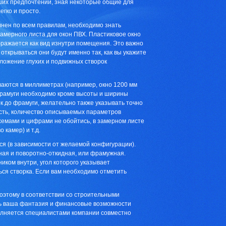
аших предпочтений, зная некоторые общие для
егко и просто.
лнен по всем правилам, необходимо знать
амерного листа для окон ПВХ. Пластиковое окно
бражается как вид изнутри помещения. Это важно
 открываться они будут именно так, как вы укажите
оложение глухих и подвижных створок
ваются в миллиметрах (например, окно 1200 мм
 фрамуги необходимо кроме высоты и ширины
ок до фрамуги, желательно также указывать точно
 есть, количество описываемых параметров
хемами и цифрами не обойтись, в замерном листе
 камер) и т.д.
ся (в зависимости от желаемой конфигурации).
ная и поворотно-откидная, или фрамужная.
иком внутри, угол которого указывает
ться створка. Если вам необходимо отметить
оэтому в соответствии со строительными
шь ваша фантазия и финансовые возможности
олняется специалистами компании совместно