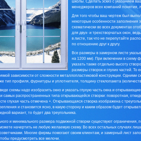
школы. Сделать эскиз с указанием в
менеджеров всех компаний понятия, л
Для того чтобы ваш чертеж был выпо
некоторые особенности заполнения з
схематически во всех документах ото
для двух- и трехстворчатых окон, ведь
в листе, так что не перепутайте расп
по отношению друг к другу.
Все размеры в замерном листе указы
на 1200 мм). При включении в схему
указать также отдельно высоту створ
размеры створок и глухих частей. То
рямой зависимости от сложности металлопластиковой конструкции. Одними с
же тип профиля, фурнитуры и уплотнителя, толщину стеклопакета (количество
 виде схемы надо изобразить окно и указать глухую часть окна и открывающие
и самых распространенных типа открывающейся створки: поворотная, откид
сте глухая часть отмечена +. Открывающаяся створка изображена с треугольн
репления и становится ясно, в какую сторону и каким образом будет открыва
идной вариант, то будет два треугольника.
ного и минимального размера подвижной створки существуют ограничения, п
можете начертить не любую желаемую схему. Во всех остальных случаях ли
советчиками. Многие фирмы помогают своим клиентам, и замерный лист зап
 чтобы предусмотреть все мелочи.