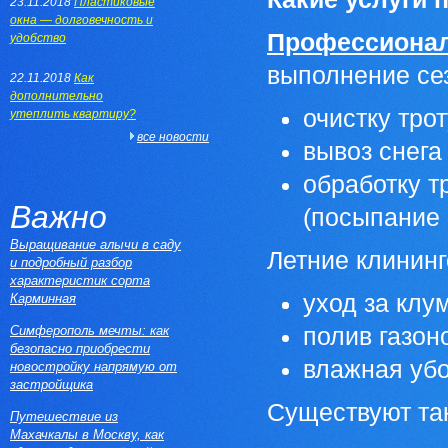
23.11.2018
Пластиковые
окна — долговечность и
Профессионал
удобство
выполнение сез
22.11.2018
Как
дополнительно
очистку трот
утеплить квартиру?
все новости
вывоз снега
обработку т
Важно
(посыпание п
Выращивание алычи в саду
Летние клинин
и подробный разбор
характеристик сорта
уход за клу
Карминная
Симферополь мечты: как
полив газон
безопасно приобрести
влажная убо
новостройку напрямую от
застройщика
Существуют так
Путешествие из
Махачкалы в Москву, как