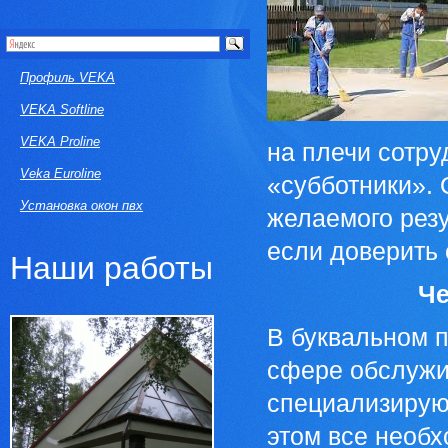
Профиль VEKA
VEKA Softline
VEKA Proline
на плечи сотру
Veka Euroline
«субботники». 
Установка окон пвх
желаемого резу
если доверить 
Наши работы
Че
В буквальном п
сфере обслужи
специализирую
этом все необ