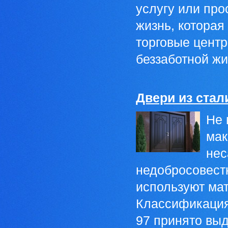
услугу или про
жизнь, которая
торговые цент
беззаботной жи
Двери из стал
Не 
мак
нес
недобросовест
используют ма
Классификация
97 принято выд