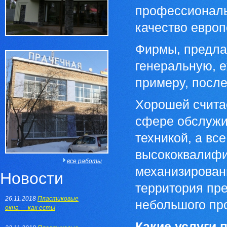
профессиональн
качество европ
Фирмы, предл
генеральную, е
примеру, после
Хорошей считае
сфере обслужи
техникой, а вс
высококвалифи
все работы
механизирован
Новости
территория пре
26.11.2018
Пластиковые
небольшого пр
окна — как есть!
Какие услуги