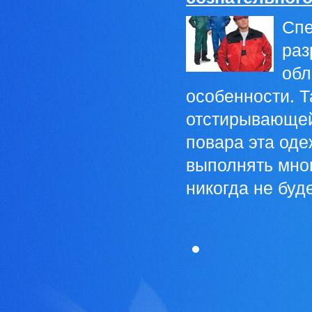
Спе
раз
обл
особенности. Т
отстирывающейс
повара эта оде
выполнять мно
никогда не будет