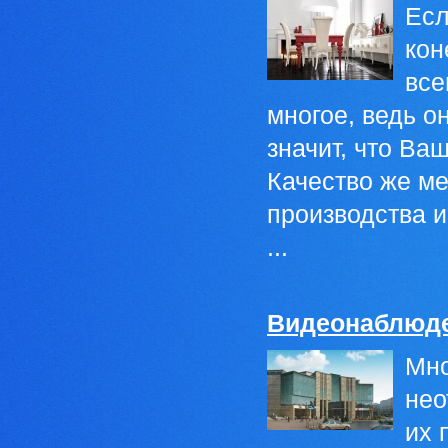
Есл
кон
все
многое, ведь о
значит, что Ва
Качество же м
производства и
...
Видеонаблюден
Мно
нео
их 