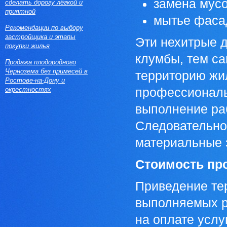
замена мусо
сделать дорогу лёгкой и
приятной
мытье фасад
Рекомендации по выбору
застройщика и этапы
Эти нехитрые д
покупки жилья
клумбы, тем с
Продажа плодородного
Чернозема без примесей в
территорию жи
Ростове-на-Дону и
окрестностях
профессиональ
выполнение раб
Следовательно
материальные 
Стоимость пр
Приведение тер
выполняемых ра
на оплате услу