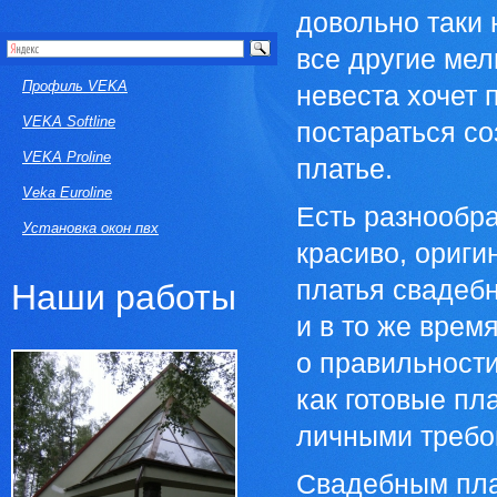
довольно таки 
все другие ме
Профиль VEKA
невеста хочет 
VEKA Softline
постараться со
VEKA Proline
платье.
Veka Euroline
Есть разнообр
Установка окон пвх
красиво, ориги
платья свадеб
Наши работы
и в то же врем
о правильност
как готовые пла
личными требо
Свадебным пла