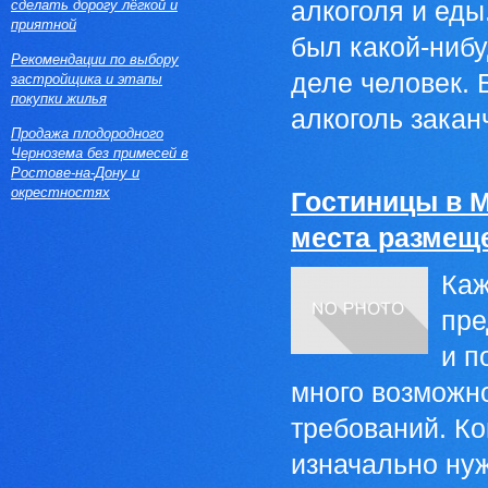
сделать дорогу лёгкой и
алкоголя и еды
приятной
был какой-нибу
Рекомендации по выбору
деле человек. Б
застройщика и этапы
покупки жилья
алкоголь закан
Продажа плодородного
Чернозема без примесей в
Ростове-на-Дону и
окрестностях
Гостиницы в 
места размещ
Каж
пре
и п
много возможно
требований. Ко
изначально ну