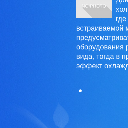
хол
где
встраиваемой 
предусматриват
оборудования р
вида, тогда в 
эффект охлажде