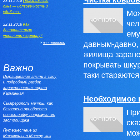
23.11.2018
Пластиковые
окна — долговечность и
Мож
удобство
чел
22.11.2018
Как
дополнительно
ему
утеплить квартиру?
давным-давно,
все новости
жилища заране
покрывать шкур
Важно
таки стараются 
Выращивание алычи в саду
и подробный разбор
характеристик сорта
Карминная
Необходимое 
Симферополь мечты: как
безопасно приобрести
При
новостройку напрямую от
застройщика
ска
Путешествие из
мож
Махачкалы в Москву, как