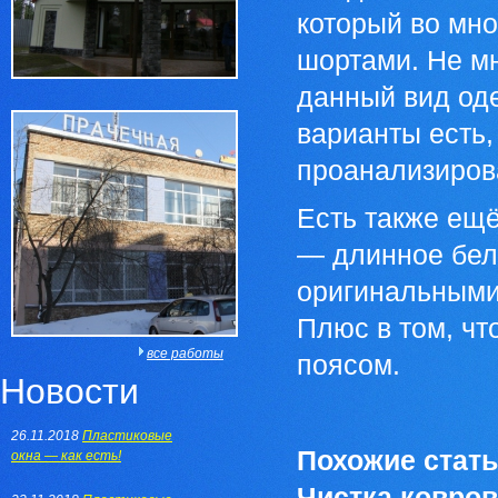
который во мно
шортами. Не м
данный вид оде
варианты есть
проанализиров
Есть также ещ
— длинное бело
оригинальными
Плюс в том, чт
все работы
поясом.
Новости
26.11.2018
Пластиковые
Похожие стать
окна — как есть!
Чистка ковров