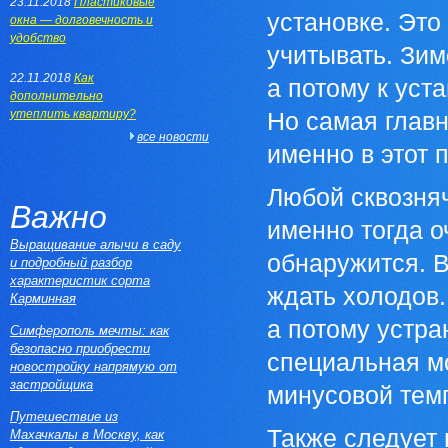
23.11.2018
Пластиковые
установке. Это
окна — долговечность и
удобство
учитывать. Зим
22.11.2018
Как
а потому к уст
дополнительно
утеплить квартиру?
Но самая главн
все новости
именно в этот 
Любой сквозняч
Важно
именно тогда о
Выращивание алычи в саду
обнаружится. В
и подробный разбор
характеристик сорта
ждать холодов.
Карминная
а потому устра
Симферополь мечты: как
безопасно приобрести
специальная мо
новостройку напрямую от
застройщика
минусовой тем
Путешествие из
Также следует
Махачкалы в Москву, как