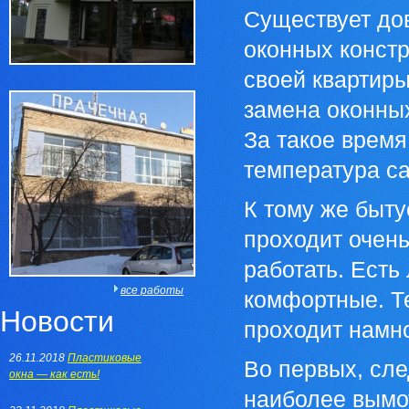
Существует до
оконных конст
своей квартиры
замена оконных
За такое время
температура са
К тому же быту
проходит очень
работать. Есть
все работы
комфортные. Те
Новости
проходит намно
26.11.2018
Пластиковые
Во первых, сле
окна — как есть!
наиболее вымот