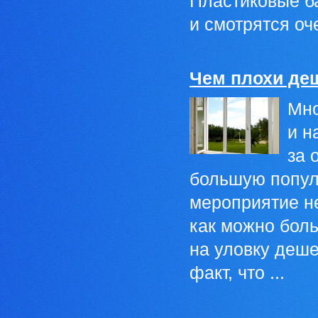
Пластиковые б
и смотрятся оче
Чем плохи де
Мно
и н
за 
большую попул
мероприятие н
как можно боль
на уловку деше
факт, что ...