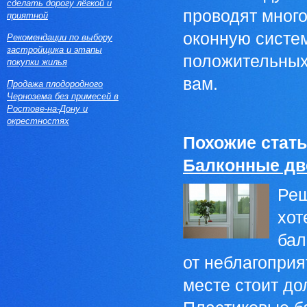
сделать дорогу лёгкой и
проводят много
приятной
оконную систем
Рекомендации по выбору
застройщика и этапы
положительных
покупки жилья
вам.
Продажа плодородного
Чернозема без примесей в
Ростове-на-Дону и
окрестностях
Похожие стать
Балконные дв
Реш
хот
бал
от неблагопри
месте стоит до