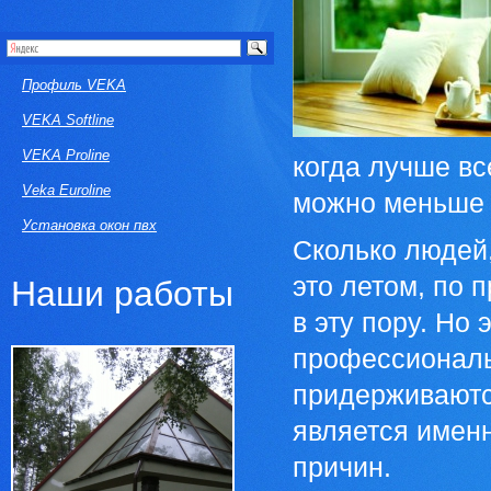
Профиль VEKA
VEKA Softline
VEKA Proline
когда лучше вс
Veka Euroline
можно меньше
Установка окон пвх
Сколько людей,
это летом, по 
Наши работы
в эту пору. Но
профессионалы
придерживаютс
является именн
причин.